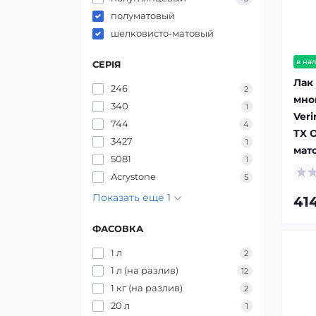
полуматовый
шелковисто-матовый
в на
СЕРІЯ
Лак
246
2
мно
340
1
Veri
744
4
TX 
3427
1
мато
5081
1
Acrystone
5
Показать еще 1
414
ФАСОВКА
1 л
2
1 л (на разлив)
12
1 кг (на разлив)
2
20 л
1