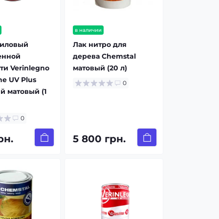
в наличии
риловый
Лак нитро для
енной
дерева Chemstal
ти Verinlegno
матовый (20 л)
ne UV Plus
0
й матовый (1
0
рн.
5 800 грн.