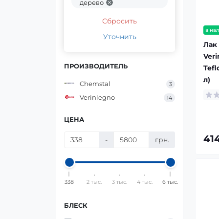
дерево
Сбросить
в на
Уточнить
Лак
Veri
ПРОИЗВОДИТЕЛЬ
Tefl
л)
Chemstal
3
Verinlegno
14
ЦЕНА
414
-
грн.
338
2 тыс.
3 тыс.
4 тыс.
6 тыс.
БЛЕСК