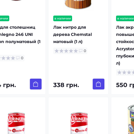
личии
в наличии
в наличии
 для столешниц
Лак нитро для
Лак ак
nlegno 246 UNI
дерева Chemstal
повыш
on полуматовый (1
матовый (1 л)
стойкос
Acrysto
0
глубоки
0
л)
 грн.
338 грн.
550 г