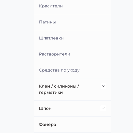
Красители
Патины
Шпатлевки
Растворители
Средства по уходу
Клеи / силиконы /
герметики
Клеевые стержни
Шпон
Клеи для полиграфии и
Крашенный
Фанера
упаковки