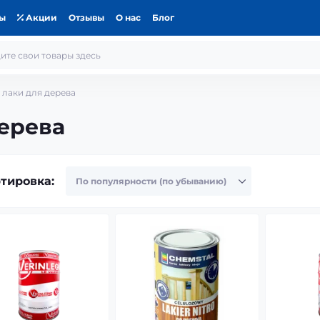
ты
Акции
Отзывы
О нас
Блог
 лаки для дерева
ерева
тировка: