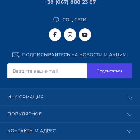
+38 (067) 888 23 87
СОЦ СЕТИ:
ПОДПИСЫВАЙТЕСЬ НА НОВОСТИ И АКЦИИ:
Подписаться
ИНФОРМАЦИЯ
Блог
ПОПУЛЯРНОЕ
Доставка
Оплата
Абразивные материалы
КОНТАКТЫ И АДРЕС
Пользовательское соглашение
Шпон
Возврат товара