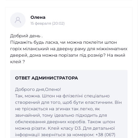
Олена
15 февраля (20:02)
Добрий день .
Підкажіть будь ласка, чи можна поклеїти шпон
горіх міланський на дверну раму для міжкімнатних
дверей, дома можна порізати під розмір? На який
клей ?
ОТВЕТ АДМИНИСТРАТОРА
Доброго дня,Олено!
Так, можна. Шпон на флізеліні спеціально
створений для того, щоб бути еластичним. Він
не тріскається на згинах так легко, як
звичайний, тому ідеально підходить для
обклеювання дверних коробів. Також шпон
можна різати. Клей класу D3. Для детальної
інформації зверніться за номером: +38 (067)