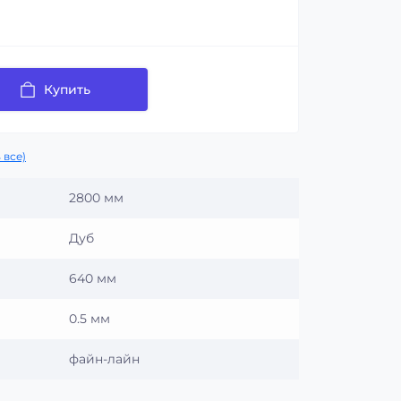
Купить
 все)
2800 мм
Дуб
640 мм
0.5 мм
файн-лайн