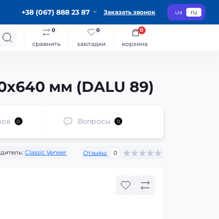
+38 (067) 888 23 87
Заказать звонок
ua
ru
0
0
0
сравнить
закладки
корзина
0x640 мм (DALU 89)
вов
Вопросы
0
0
дитель:
Classic Veneer
Отзывы:
0