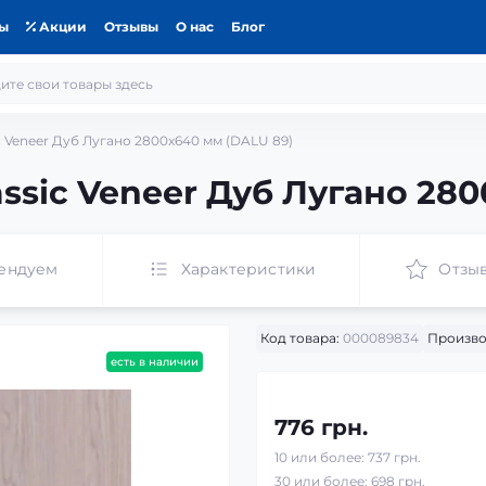
ты
Акции
Отзывы
О нас
Блог
 Veneer Дуб Лугано 2800x640 мм (DALU 89)
ssic Veneer Дуб Лугано 280
ендуем
Характеристики
Отзы
Код товара:
000089834
Произво
есть в наличии
776 грн.
10 или более: 737 грн.
30 или более: 698 грн.