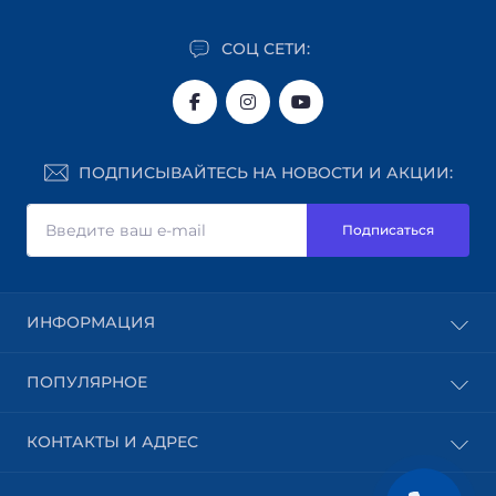
СОЦ СЕТИ:
ПОДПИСЫВАЙТЕСЬ НА НОВОСТИ И АКЦИИ:
Подписаться
ИНФОРМАЦИЯ
Блог
ПОПУЛЯРНОЕ
Доставка
Оплата
Абразивные материалы
КОНТАКТЫ И АДРЕС
Пользовательское соглашение
Шпон
Возврат товара
Клеи / силиконы / герметики
Львовская область, г. Броды, ул. Бузова, 29