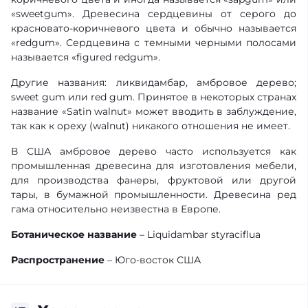
«sweetgum». Древесина сердцевины от серого до
красновато-коричневого цвета и обычно называется
«redgum». Сердцевина с темными черными полосами
называется «figured redgum».
Другие названия: ликвидамбар, амбровое дерево;
sweet gum или red gum. Принятое в некоторых странах
название «Satin walnut» может вводить в заблуждение,
так как к ореху (walnut) никакого отношения не имеет.
В США амбровое дерево часто используется как
промышленная древесина для изготовления мебели,
для производства фанеры, фруктовой или другой
тары, в бумажной промышленности. Древесина ред
гама относительно неизвестна в Европе.
Ботаническое название
– Liquidambar styraciflua
Распространение
– Юго-восток США