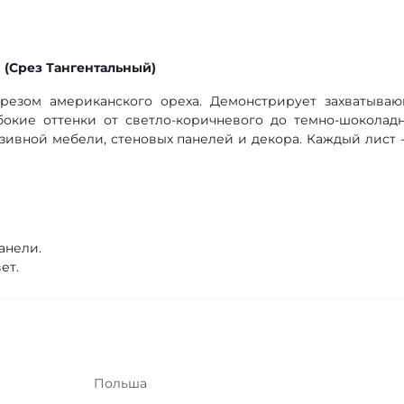
(Срез Тангентальный)
резом американского ореха. Демонстрирует захватыва
окие оттенки от светло-коричневого до темно-шоколадн
зивной мебели, стеновых панелей и декора. Каждый лист -
анели.
ет.
Польша