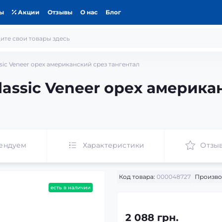
ты
Акции
Отзывы
О нас
Блог
ic Veneer орех американский срез тангентал
assic Veneer орех америка
ендуем
Характеристики
Отзы
Код товара:
000048727
Произво
есть в наличии
2 088 грн.