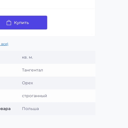
Купить
 все)
кв. м.
Тангентал
Орех
строганный
овара
Польша