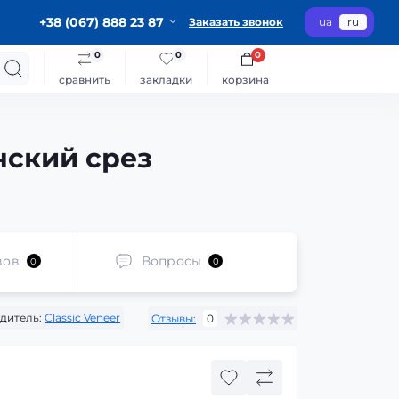
+38 (067) 888 23 87
Заказать звонок
ua
ru
0
0
0
сравнить
закладки
корзина
нский срез
вов
Вопросы
0
0
дитель:
Classic Veneer
Отзывы:
0