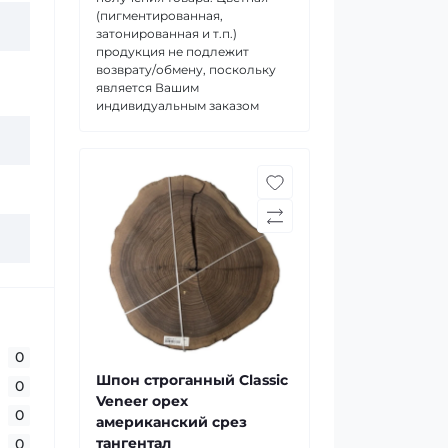
(пигментированная,
затонированная и т.п.)
продукция не подлежит
возврату/обмену, поскольку
является Вашим
индивидуальным заказом
0
Шпон строганный Classic
0
Veneer орех
0
американский срез
тангентал
0