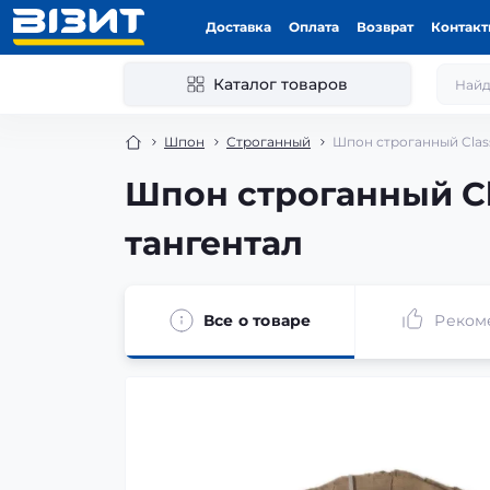
Доставка
Оплата
Возврат
Контак
Каталог товаров
Шпон
Строганный
Шпон строганный Class
Шпон строганный Cl
тангентал
Все о товаре
Реком