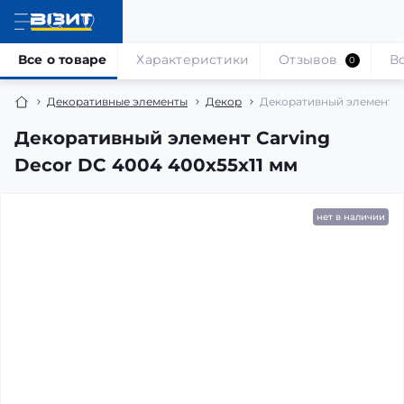
Все о товаре
Характеристики
Отзывов
В
0
Декоративные элементы
Декор
Декоративный элемент Ca
Декоративный элемент Carving
Decor DC 4004 400x55x11 мм
нет в наличии