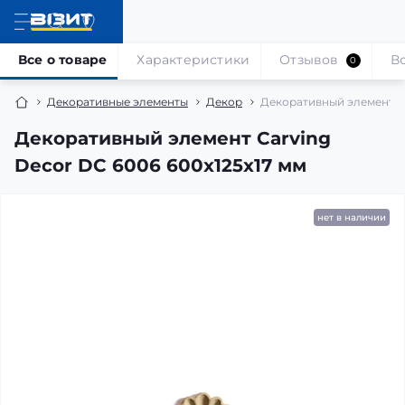
Все о товаре
Характеристики
Отзывов
В
0
Декоративные элементы
Декор
Декоративный элемент Ca
Декоративный элемент Carving
Decor DC 6006 600x125x17 мм
нет в наличии