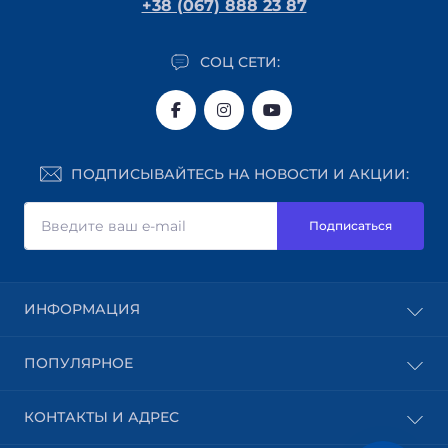
+38 (067) 888 23 87
СОЦ СЕТИ:
ПОДПИСЫВАЙТЕСЬ НА НОВОСТИ И АКЦИИ:
Подписаться
ИНФОРМАЦИЯ
Блог
ПОПУЛЯРНОЕ
Доставка
Оплата
Абразивные материалы
КОНТАКТЫ И АДРЕС
Пользовательское соглашение
Шпон
Возврат товара