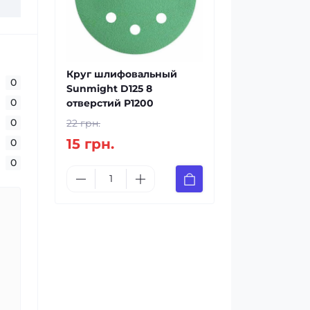
Круг шлифовальный
0
Sunmight D125 8
0
отверстий P1200
0
22 грн.
15 грн.
0
0