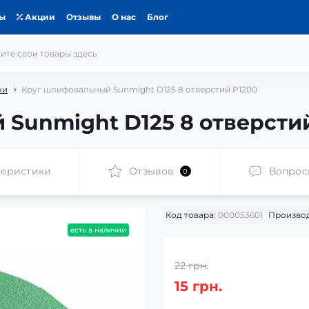
ты
Акции
Отзывы
О нас
Блог
ки
Круг шлифовальный Sunmight D125 8 отверстий P1200
Sunmight D125 8 отверсти
теристики
Отзывов
Вопрос
0
Код товара:
000053601
Производ
есть в наличии
22 грн.
15 грн.