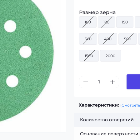
Размер зерна
100
120
150
360
400
500
1500
2000
Характеристики:
(Смотреть
Количество отверстий
Основание поверхности