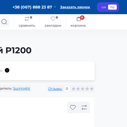
+38 (067) 888 23 87
Заказать звонок
ua
ru
0
0
0
сравнить
закладки
корзина
й P1200
ы
1
итель:
Sunmight
Отзывы:
0