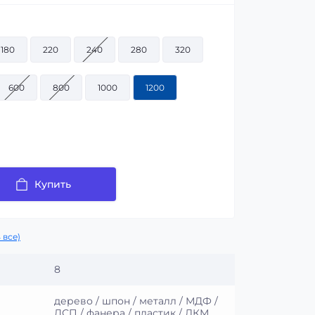
180
220
240
280
320
600
800
1000
1200
Купить
 все)
8
дерево / шпон / металл / МДФ /
ДСП / фанера / пластик / ЛКМ