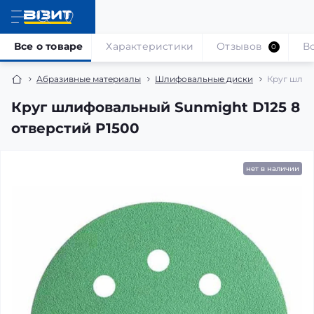
Все о товаре
Характеристики
Отзывов
В
0
Абразивные материалы
Шлифовальные диски
Круг шлиф
Круг шлифовальный Sunmight D125 8
отверстий P1500
нет в наличии