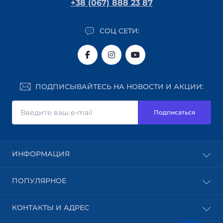
+38 (067) 888 23 87
СОЦ СЕТИ:
ПОДПИСЫВАЙТЕСЬ НА НОВОСТИ И АКЦИИ:
Подписаться
ИНФОРМАЦИЯ
Блог
ПОПУЛЯРНОЕ
Доставка
Оплата
Абразивные материалы
КОНТАКТЫ И АДРЕС
Пользовательское соглашение
Шпон
Возврат товара