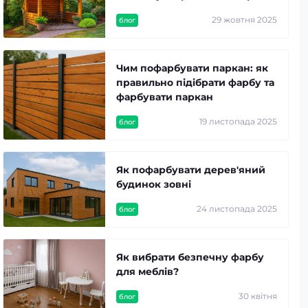
29 жовтня 2025
блог
Чим пофарбувати паркан: як
правильно підібрати фарбу та
фарбувати паркан
19 листопада 2025
блог
Як пофарбувати дерев'яний
будинок зовні
24 листопада 2025
блог
Як вибрати безпечну фарбу
для меблів?
30 квітня
блог