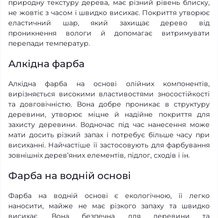
природну текстуру дерева, має різний рівень блиску,
не жовтіє з часом і швидко висихає. Покриття утворює
еластичний шар, який захищає дерево від
проникнення вологи й допомагає витримувати
перепади температур.
Алкідна фарба
Алкідна фарба на основі олійних компонентів,
вирізняється високими властивостями зносостійкості
та довговічністю. Вона добре проникає в структуру
деревини, утворює міцне й надійне покриття для
захисту деревини. Водночас під час нанесення може
мати досить різкий запах і потребує більше часу при
висиханні. Найчастіше її застосовують для фарбування
зовнішніх дерев’яних елементів, підлог, сходів і ін.
Фарба на водній основі
Фарба на водній основі є екологічною, її легко
наносити, майже не має різкого запаху та швидко
висихає. Вона безпечна для деревини та