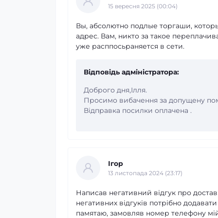
15 вересня 2025 (00:04)
Вы, абсолютно подлые торгаши, котор
адрес. Вам, никто за такое переплачив
уже расппосьраняется в сети.
Відповідь адміністратора:
Доброго дня,Ілля.
Просимо вибачення за допущену по
Відправка посилки оплачена .
Ігор
13 листопада 2024 (23:17)
Написав негативний відгук про достав
негативних відгуків потрібно додавати
памятаю, замовляв номер телефону мій