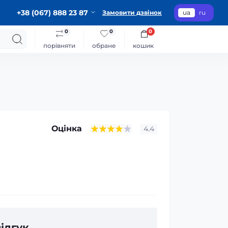
+38 (067) 888 23 87
Замовити дзвінок
ua
ru
0
0
0
порівняти
обране
кошик
Оцінка
4.4
ідгук