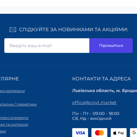
СЛІДКУЙТЕ ЗА НОВИНКАМИ ТА АКЦІЯМИ:
Підпишіться
УЛЯРНЕ
КОНТАКТИ ТА АДРЕСА
Львівська область, м. Броди,
ні матеріали
office@vizyt.market
силікони / герметики
Пн - Пт - 09:00 - 18:00
тивні елементи
Сб, Нд - вихідний
ки та силікони
вки