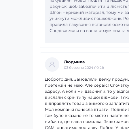
пакування "Нової Пошти" та надаємо
рахунок, щоб забезпечити цілісність 
Шпон – крихкий матеріал, тому ми з
уникнути можливих пошкоджень. Роз
правила пакування встановлюємо не 
Сподіваємося на ваше розуміння та д
Людмила
03 березня 2024 (10:21)
Доброго дня. Замовляли деяку продукці
претензій не маю. Але сервіс! Спочатк
адресу. А коли ми дзвонили, то у відпо
вислали скрін типу нашої відмови. І як
відправлять товар з вимогою заплатит
Мол компанія понесла втрати. Подивив
там було вказано не то місто і навіть н
вибачте, це наша помилка. Якщо замовл
САМІ оплатимо доставку. Добре. У під