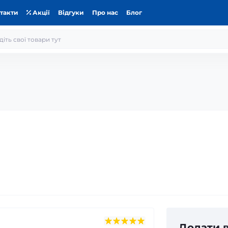
такти
Акції
Відгуки
Про нас
Блог
Додати в