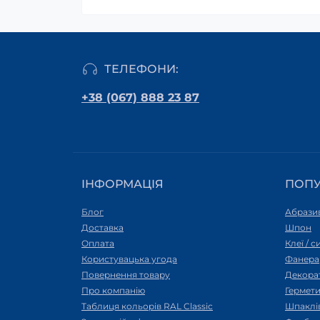
ТЕЛЕФОНИ:
+38 (067) 888 23 87
ІНФОРМАЦІЯ
ПОП
Блог
Абразив
Доставка
Шпон
Оплата
Клеї / 
Користувацька угода
Фанера
Повернення товару
Декора
Про компанію
Гермети
Таблиця кольорів RAL Classic
Шпаклі