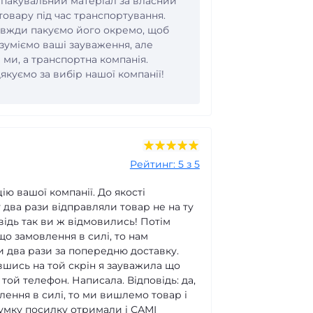
 пакувальний матеріал за власний
товару під час транспортування.
авжди пакуємо його окремо, щоб
уміємо ваші зауваження, але
ми, а транспортна компанія.
якуємо за вибір нашої компанії!
Рейтинг: 5 з 5
ю вашої компанії. До якості
у два рази відправляли товар не на ту
відь так ви ж відмовились! Потім
що замовлення в силі, то нам
и два рази за попередню доставку.
шись на той скрін я зауважила що
е той телефон. Написала. Відповідь: да,
ення в силі, то ми вишлемо товар і
сумку посилку отримали і САМІ