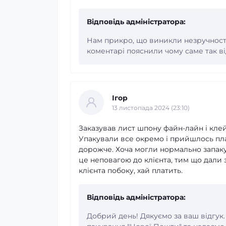
Відповідь адміністратора:
Нам прикро, що виникли незручност
коментарі пояснили чому саме так в
Ігор
13 листопада 2024 (23:10)
Заказував лист шпону файн-лайн і кле
Упакували все окремо і прийшлось пла
дорожче. Хоча могли нормально запак
це неповагою до клієнта, тим що дали з
клієнта побоку, хай платить.
Відповідь адміністратора:
Добрий день! Дякуємо за ваш відгук