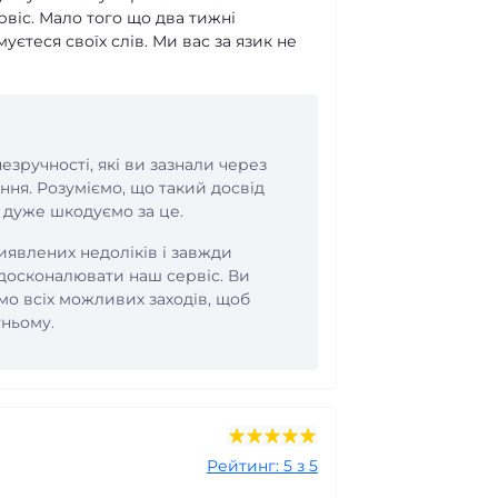
рвіс. Мало того що два тижні
єтеся своїх слів. Ми вас за язик не
езручності, які ви зазнали через
ння. Розуміємо, що такий досвід
 дуже шкодуємо за це.
иявлених недоліків і завжди
досконалювати наш сервіс. Ви
о всіх можливих заходів, щоб
тньому.
Рейтинг: 5 з 5