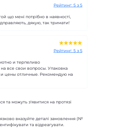
Рейтинг: 5 з 5
ой що мені потрібно в наявності,
ідправляють, дякую, так тримати!
Рейтинг: 5 з 5
мотно и терпеливо
на все свои вопросы. Упаковка
т и цены отличные. Рекомендую на
ся та можуть з'явитися на протязі
'язково вказуйте деталі замовлення (№
ентифікувати та відреагувати.