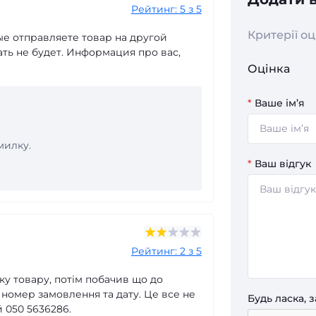
Рейтинг: 5 з 5
Критерії о
ые отправляете товар на другой
ать не будет. Информация про вас,
Оцінка
*
Ваше ім’я
милку.
*
Ваш відгук
Рейтинг: 2 з 5
ку товару, потім побачив що до
 номер замовлення та дату. Це все не
Будь ласка, 
 050 5636286.