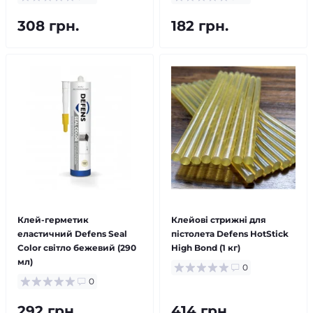
308 грн.
182 грн.
Клей-герметик
Клейові стрижні для
еластичний Defens Seal
пістолета Defens HotStick
Color свiтло бежевий (290
High Bond (1 кг)
мл)
0
0
292 грн.
414 грн.