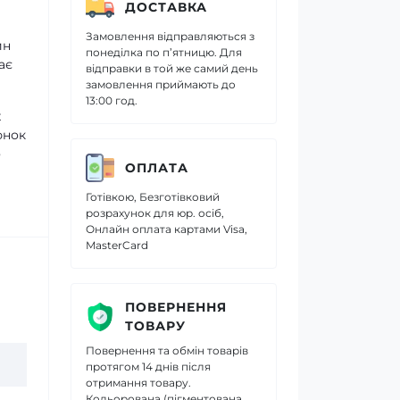
ДОСТАВКА
Замовлення відправляються з
ин
понеділка по п’ятницю. Для
ає
відправки в той же самий день
замовлення приймають до
13:00 год.
х
юнок
о
ОПЛАТА
Готівкою, Безготівковий
розрахунок для юр. осіб,
Онлайн оплата картами Visa,
MasterCard
ПОВЕРНЕННЯ
ТОВАРУ
Повернення та обмін товарів
протягом 14 днів після
отримання товару.
Кольорована (пігментована,