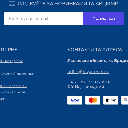
СЛІДКУЙТЕ ЗА НОВИНКАМИ ТА АКЦІЯМИ:
Підпишіться
УЛЯРНЕ
КОНТАКТИ ТА АДРЕСА
Львівська область, м. Броди,
ні матеріали
office@vizyt.market
силікони / герметики
Пн - Пт - 09:00 - 18:00
тивні елементи
Сб, Нд - вихідний
ки та силікони
вки