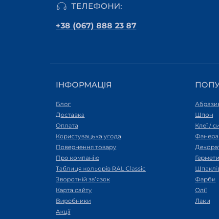
ТЕЛЕФОНИ:
+38 (067) 888 23 87
ІНФОРМАЦІЯ
ПОП
Блог
Абразив
Доставка
Шпон
Оплата
Клеї / 
Користувацька угода
Фанера
Повернення товару
Декора
Про компанію
Гермети
Таблиця кольорів RAL Classic
Шпаклі
Зворотній зв’язок
Фарби
Карта сайту
Олії
Виробники
Лаки
Акції