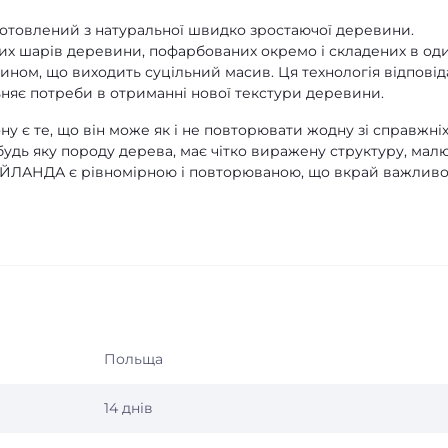
отовлений з натуральної швидко зростаючої деревини.
ких шарів деревини, пофарбованих окремо і складених в од
чином, що виходить суцільний масив. Ця технологія відповід
ьняє потреби в отриманні нової текстури деревини.
у є те, що він може як і не повторювати жодну зі справжні
 будь яку породу дерева, має чітко виражену структуру, мал
 ТАЙЛАНДА є рівномірною і повторюваною, що вкрай важлив
Польща
14 днів