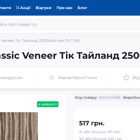
такти
Акції
Відгуки
Про нас
Блог
 Veneer Тік Тайланд 2500x640 мм (TKT 84)
sic Veneer Тік Тайланд 250
мендуємо
Характеристики
Від
Код товару:
000046388
Виробни
в наявності
517 грн.
10 або більше 491 грн.
30 або більше 465 грн.