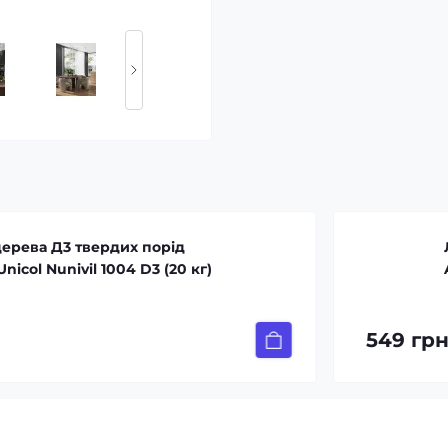
дих порід
Лак акриловий 
004 D3 (20 кг)
Acrystone UV Pl
549 грн.