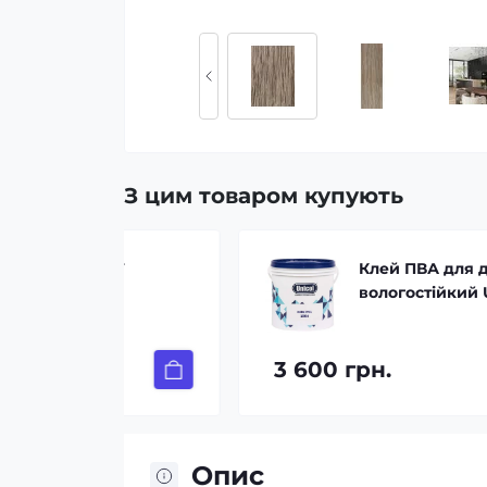
З цим товаром купують
F
Клей ПВА для дерева Д3 твер
вологостійкий Unicol Nunivil 1
3 600 грн.
Опис