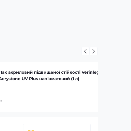
підвищеної стійкості Verinlegno
us напівматовий (1 л)
21 грн.