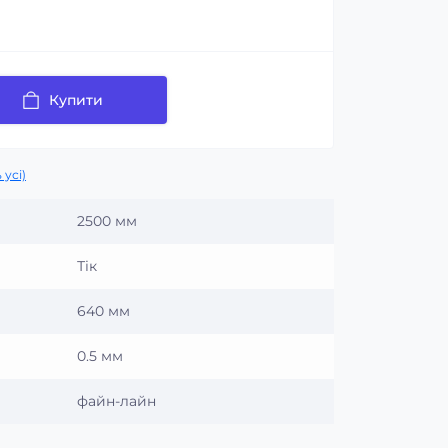
Купити
 усі)
2500 мм
Тік
640 мм
0.5 мм
файн-лайн