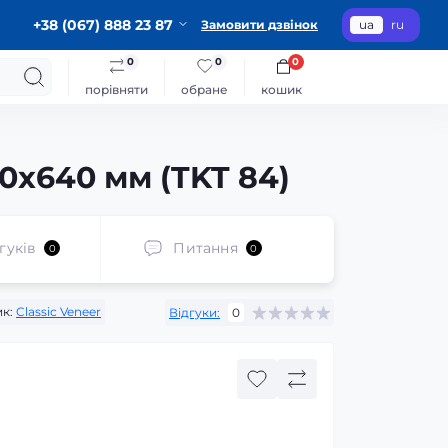
+38 (067) 888 23 87
Замовити дзвінок
ua
ru
0
0
0
порівняти
обране
кошик
0x640 мм (TKT 84)
гуків
Питання
0
0
к:
Classic Veneer
Відгуки:
0