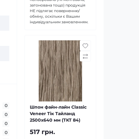
затонована тощо) продукція
НЕ підлягає поверненню/
обміну, оскільки є Вашим
індивідуальним замовленням.
0
Шпон файн-лайн Classic
Veneer Тік Тайланд
0
2500x640 мм (TKT 84)
0
517 грн.
0