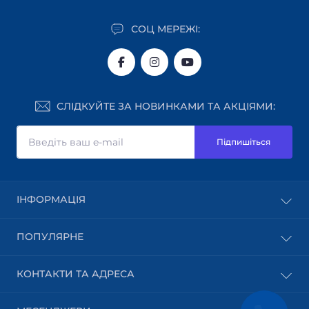
СОЦ МЕРЕЖІ:
СЛІДКУЙТЕ ЗА НОВИНКАМИ ТА АКЦІЯМИ:
Підпишіться
ІНФОРМАЦІЯ
Блог
ПОПУЛЯРНЕ
Доставка
Оплата
Абразивні матеріали
КОНТАКТИ ТА АДРЕСА
Користувацька угода
Шпон
Повернення товару
Клеї / силікони / герметики
Львівська область, м. Броди, вул. Бузова, 29