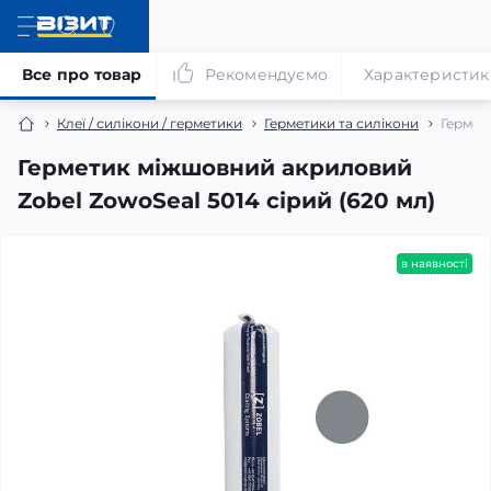
Все про товар
Рекомендуємо
Характеристик
Клеї / силікони / герметики
Герметики та силікони
Гермет
Герметик міжшовний акриловий
Zobel ZowoSeal 5014 сірий (620 мл)
в наявності