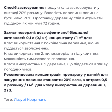
Спосіб застосування:
продукт слід застосовувати у
вигляді 20% розчину. Вологість деревини повинна
бути макс. 20%. Просочену деревину слід витримати
під дахом як мінімум 72 годин.
Захист поверхні:
доза ефективної біоцидної
активності: 0,1 л (0,1 кг) концентрату / 1
м² для:
Клас використання 1: покрівельна деревина, що не
піддається зволоженню.
Клас використання 2: пиломатеріали під укриттям,
можливість тимчасового зволоження.
Класи використання 3: деревина, що піддається впливу
погодних умов.
Рекомендована концентрація препарату у ванній для
занурення повинна становити 20% ваги, а витрата 0,5
л розчину / 1
м² для класу використання деревини 1,
2 і 3.
Теги:
Лазурі Koopmans