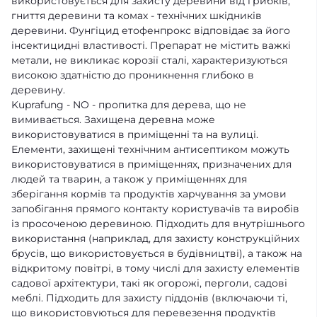
використовується для захисту деревини від грибків,
гниття деревини та комах - технічних шкідників
деревини. Фунгіцид етофенпрокс відповідає за його
інсектицидні властивості. Препарат не містить важкі
метали, не викликає корозії сталі, характеризуються
високою здатністю до проникнення глибоко в
деревину.
Kuprafung - NO - пропитка для дерева, що не
вимивається. Захищена деревна може
використовуватися в приміщенні та на вулиці.
Елементи, захищені технічним антисептиком можуть
використовуватися в приміщеннях, призначених для
людей та тварин, а також у приміщеннях для
зберігання кормів та продуктів харчування за умови
запобігання прямого контакту користувачів та виробів
із просоченою деревиною. Підходить для внутрішнього
використання (наприклад, для захисту конструкційних
брусів, що використовується в будівництві), а також на
відкритому повітрі, в тому числі для захисту елементів
садової архітектури, такі як огорожі, перголи, садові
меблі. Підходить для захисту піддонів (включаючи ті,
що використовуються для перевезення продуктів