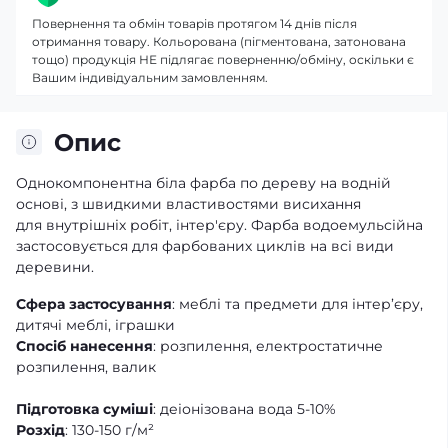
Повернення та обмін товарів протягом 14 днів після
отримання товару. Кольорована (пігментована, затонована
тощо) продукція НЕ підлягає поверненню/обміну, оскільки є
Вашим індивідуальним замовленням.
Опис
Однокомпонентна біла фарба по дереву на водній
основі, з швидкими властивостями висихання
для внутрішніх робіт, інтер'єру. Фарба водоемульсійна
застосовується для фарбованих циклів на всі види
деревини.
Сфера застосування
: меблі та предмети для інтер’єру,
дитячі меблі, іграшки
Спосіб нанесення
: розпилення, електростатичне
розпилення, валик
Підготовка суміші
: деіонізована вода 5-10%
Розхід
: 130-150 г/м²