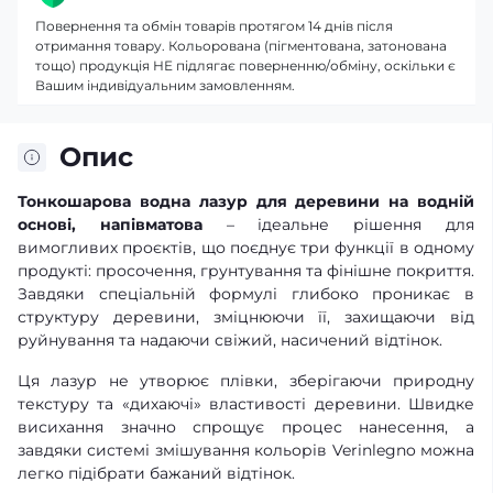
Повернення та обмін товарів протягом 14 днів після
отримання товару. Кольорована (пігментована, затонована
тощо) продукція НЕ підлягає поверненню/обміну, оскільки є
Вашим індивідуальним замовленням.
Опис
Тонкошарова водна лазур для деревини на водній
основі, напівматова
– ідеальне рішення для
вимогливих проєктів, що поєднує три функції в одному
продукті: просочення, грунтування та фінішне покриття.
Завдяки спеціальній формулі глибоко проникає в
структуру деревини, зміцнюючи її, захищаючи від
руйнування та надаючи свіжий, насичений відтінок.
Ця лазур не утворює плівки, зберігаючи природну
текстуру та «дихаючі» властивості деревини. Швидке
висихання значно спрощує процес нанесення, а
завдяки системі змішування кольорів Verinlegno можна
легко підібрати бажаний відтінок.