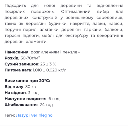
Підходить для нової деревини та відновлення
посірілих поверхонь. Оптимальний вибір для
дерев'яних конструкцій у зовнішньому середовищі,
таких як дерев'яні будинки, накриття, лавки, навіси,
поручні перил, альтанки, дерев'яні паркани, балкони,
терасні підлоги, меблі для екстер'єру та декоративні
дерев'яні елементи.
Нанесення
: розпиленням і пензлем
Розхід
: 50-70г/м²
Сухий залишок
: 25 ± 3 %
Питома вага
: 1,010 ± 0,020 кг/л
Висихання при 20°С:
Від пилу
: 30 хв
На відлип
: 3 год
Наступне покриття
: 6 год
Штабелювання
: 24 год
Теги:
Лазурі Verinlegno