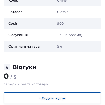
Колір
Синій
Каталог
Classic
Серія
900
Фасування
1 л (на розлив)
Оригінальна тара
5 л
Відгуки
0
/ 5
середній рейтинг товару
+ Додати відгук