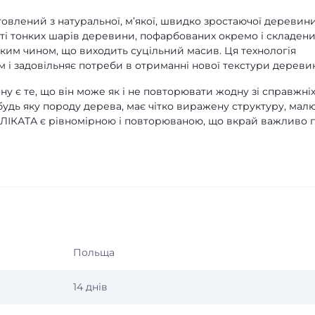
овлений з натуральної, м’якої, швидко зростаючої деревини
ті тонких шарів деревини, пофарбованих окремо і складени
аким чином, що виходить суцільний масив. Ця технологія
 і задовільняє потреби в отриманні нової текстури дереви
у є те, що він може як і не повторювати жодну зі справжні
 будь яку породу дерева, має чітко виражену структуру, мал
А ЛІКАТА є рівномірною і повторюваною, що вкрай важливо 
Польща
14 днів