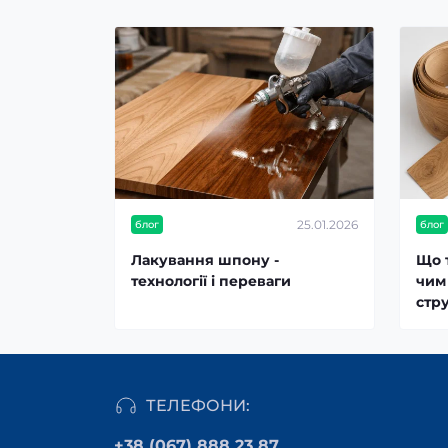
25.01.2026
блог
блог
Лакування шпону -
Що 
технології і переваги
чим 
стр
ТЕЛЕФОНИ:
+38 (067) 888 23 87