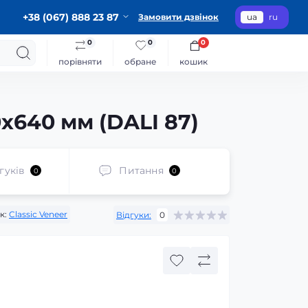
+38 (067) 888 23 87
Замовити дзвінок
ua
ru
0
0
0
порівняти
обране
кошик
x640 мм (DALI 87)
гуків
Питання
0
0
к:
Classic Veneer
Відгуки:
0