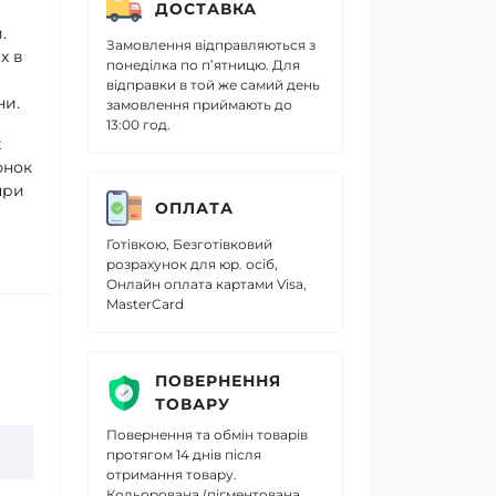
ДОСТАВКА
.
Замовлення відправляються з
х в
понеділка по п’ятницю. Для
відправки в той же самий день
ни.
замовлення приймають до
13:00 год.
х
юнок
при
ОПЛАТА
Готівкою, Безготівковий
розрахунок для юр. осіб,
Онлайн оплата картами Visa,
MasterCard
ПОВЕРНЕННЯ
ТОВАРУ
Повернення та обмін товарів
протягом 14 днів після
отримання товару.
Кольорована (пігментована,