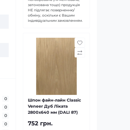
затонована тощо) продукція
НЕ підлягає поверненню/
обміну, оскільки є Вашим
індивідуальним замовленням.
0
Шпон файн-лайн Classic
Veneer Дуб Ліката
0
2800x640 мм (DALI 87)
0
752 грн.
0