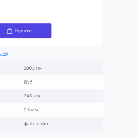
Купити
 усі)
2800 мм
Дуб
640 мм
0.5 мм
файн-лайн