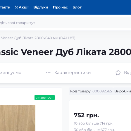
такти
Акції
Відгуки
Про нас
Блог
 Veneer Дуб Ліката 2800x640 мм (DALI 87)
sic Veneer Дуб Ліката 2800
мендуємо
Характеристики
Від
Код товару:
000092365
Виробни
в наявності
752 грн.
10 або більше 714 грн.
30 або більше 677 грн.