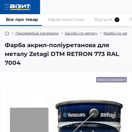
Все про товар
Характеристики
Відгуків
П
0
Лакофарбові матеріали
Засоби по металу
Фарби по мета
Фарба акрил-поліуретанова для
металу Zetagi DTM RETRON 773 RAL
7004
немає в наявності