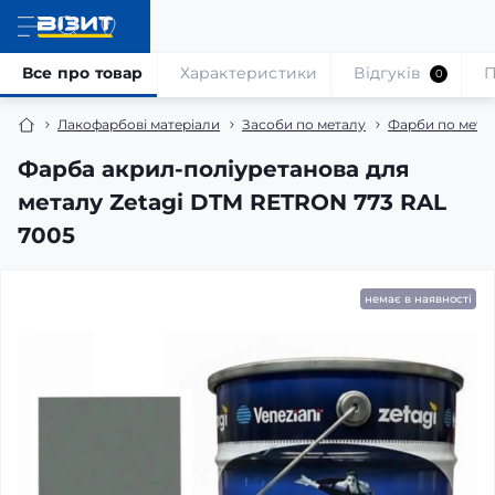
Все про товар
Характеристики
Відгуків
П
0
Лакофарбові матеріали
Засоби по металу
Фарби по мета
Фарба акрил-поліуретанова для
металу Zetagi DTM RETRON 773 RAL
7005
немає в наявності