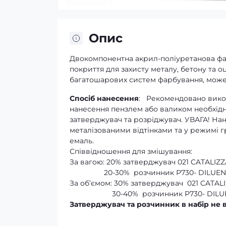
Опис
Двокомпонентна акрил-поліуретанова ф
покриття для захисту металу, бетону та
багатошарових систем фарбування, може 
Спосіб нанесення
: Рекомендовано вико
нанесення пензлем або валиком необхідн
затверджувач та розріджувач. УВАГА! На
металізованими відтінками та у режимі г
емаль.
Співвідношення для змішування:
За вагою: 20% затверджувач 021 CATALIZ
20-30% розчинник Р730- DILUENTE
За об’ємом: 30% затверджувач
021 CATAL
30-40% розчинник Р730- DILUENT
Затверджувач та розчинник в набір не 