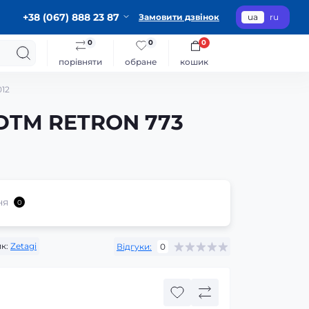
+38 (067) 888 23 87
Замовити дзвінок
ua
ru
0
0
0
порівняти
обране
кошик
012
 DTM RETRON 773
ня
0
к:
Zetagi
Відгуки:
0