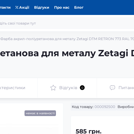
такти
Акції
Відгуки
Про нас
Блог
Фарба акрил-поліуретанова для металу Zetagi DTM RETRON 773 RAL 7
етанова для металу Zetagi
ктеристики
Відгуків
Питан
0
Код товару:
000092500
Виробни
немає в наявності
585 грн.