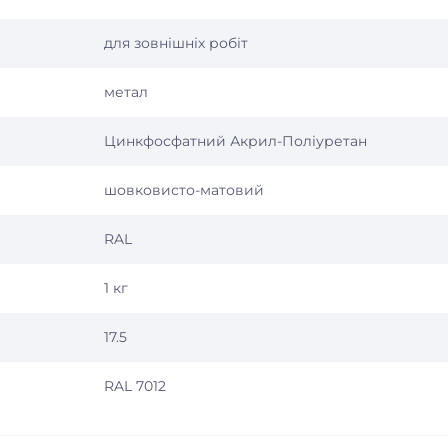
для зовнішніх робіт
метал
Цинкфосфатний Акрил-Поліуретан
шовковисто-матовий
RAL
1 кг
17.5
RAL 7012