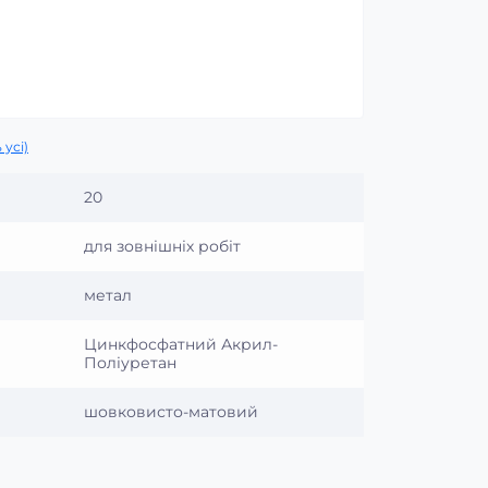
 усі)
20
для зовнішніх робіт
метал
Цинкфосфатний Акрил-
Поліуретан
шовковисто-матовий