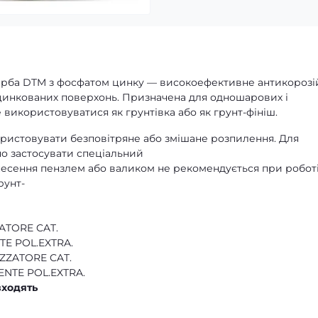
арба DTM з фосфатом цинку — високоефективне антикорозі
 оцинкованих поверхонь. Призначена для одношарових і
використовуватися як грунтівка або як грунт-фініш.
ристовувати безповітряне або змішане розпилення. Для
о застосувати спеціальний
несення пензлем або валиком не рекомендується при роботі
рунт-
ZATORE CAT.
 POL.EXTRA.
IZZATORE CAT.
E POL.EXTRA.
входять