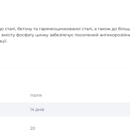
о сталі, бетону та гарячеоцинкованої сталі, а також до більш
яки вмісту фосфату цинку забезпечує посилений антикорозій
ції.
Італія
14 днів
20