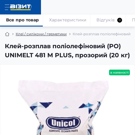
Все про товар
Характеристики
Відгуків
П
0
Клеї / силікони / герметики
Клей-розплав поліолефіновий (P
Клей-розплав поліолефіновий (PO)
UNIMELT 481 M PLUS, прозорий (20 кг)
в наявності