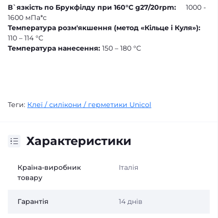
В`язкість по Брукфілду при 160°C g27/20rpm:
1000 -
1600 мПа*с
Температура розм'якшення (метод «Кільце і Куля»):
110 – 114 °C
Температура нанесення:
150 – 180 °C
Теги:
Клеї / силікони / герметики Unicol
Характеристики
Країна-виробник
Італія
товару
Гарантія
14 днів