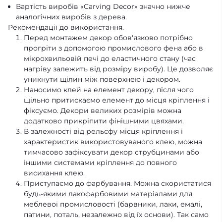
Вартість виробів «Carving Decor» значно нижче
аналогічних виробів з дерева.
Рекомендації до використання.
Перед монтажем декор обов'язково потрібно
прогріти з допомогою промислового фена або в
мікрохвильовій печі до еластичного стану (час
нагріву залежить від розміру виробу). Це дозволяє
уникнути щілин між поверхнею і декором.
Наносимо клей на елемент декору, після чого
щільно притискаємо елемент до місця кріплення і
фіксуємо. Декори великих розмірів можна
додатково прикріпити фінішними цвяхами.
В залежності від рельєфу місця кріплення і
характеристик використовуваного клею, можна
тимчасово зафіксувати декор струбцинами або
іншими системами кріплення до повного
висихання клею.
Приступаємо до фарбування. Можна скористатися
будь-якими лакофарбовими матеріалами для
меблевої промисловості (барвники, лаки, емалі,
патини, поталь, незалежно від їх основи). Так само