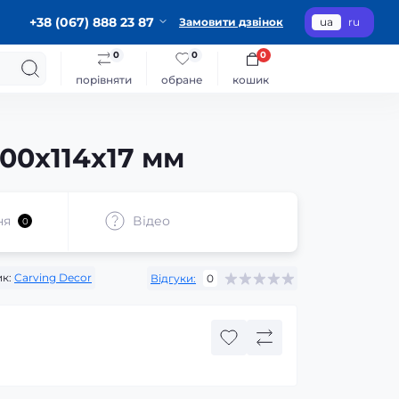
+38 (067) 888 23 87
Замовити дзвінок
ua
ru
0
0
0
порівняти
обране
кошик
00x114x17 мм
ня
Відео
0
к:
Carving Decor
Відгуки:
0