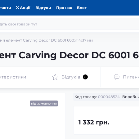
такти
Акції
Відгуки
Про нас
Блог
й елемент Carving Decor DC 6001 600x114x17 мм
нт Carving Decor DC 6001 6
ктеристики
Відгуків
Питан
0
Код товару:
000048524
Виробни
під замовлення
1 332 грн.