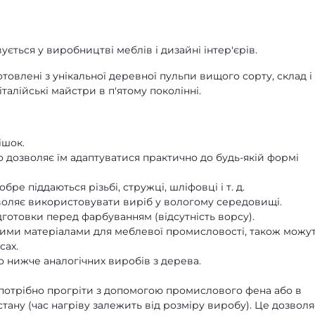
ться у виробництві меблів і дизайні інтер'єрів.
товлені з унікальної деревної пульпи вищого сорту, склад і
талійські майстри в п'ятому поколінні.
ішок.
 дозволяє їм адаптуватися практично до будь-якій формі
ре піддаються різьбі, стружці, шліфовці і т. д.
зволяє використовувати виріб у вологому середовищі.
дготовки перед фарбуванням (відсутність ворсу).
ми матеріалами для меблевої промисловості, також можу
сах.
о нижче аналогічних виробів з дерева.
потрібно прогріти з допомогою промислового фена або в
тану (час нагріву залежить від розміру виробу). Це дозволя