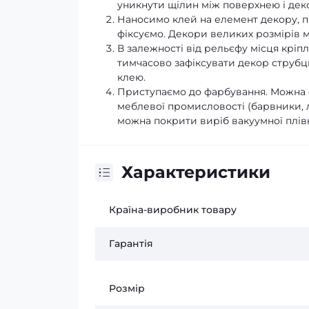
уникнути щілин між поверхнею і дек
Наносимо клей на елемент декору, пі
фіксуємо. Декори великих розмірів 
В залежності від рельєфу місця крі
тимчасово зафіксувати декор струб
клею.
Приступаємо до фарбування. Можна 
меблевої промисловості (барвники, ла
можна покрити виріб вакуумної плів
Характеристики
Країна-виробник товару
Гарантія
Розмір