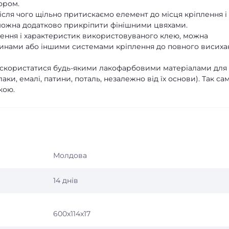
ором.
сля чого щільно притискаємо елемент до місця кріплення і
можна додатково прикріпити фінішними цвяхами.
плення і характеристик використовуваного клею, можна
цинами або іншими системами кріплення до повного висиха
скористатися будь-якими лакофарбовими матеріалами для
ки, емалі, патини, поталь, незалежно від їх основи). Так са
кою.
Молдова
14 днів
600x114x17