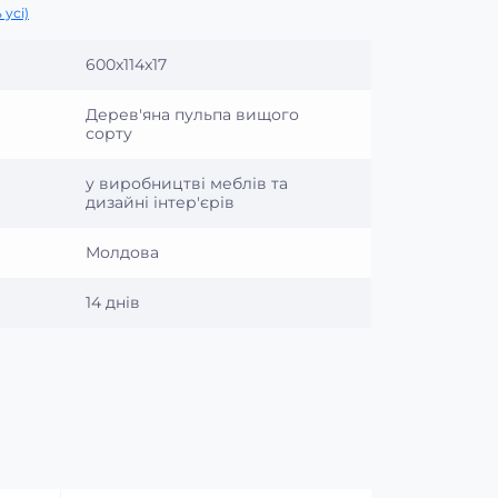
 усі)
600x114x17
Дерев'яна пульпа вищого
сорту
у виробництві меблів та
дизайні інтер'єрів
Молдова
14 днів