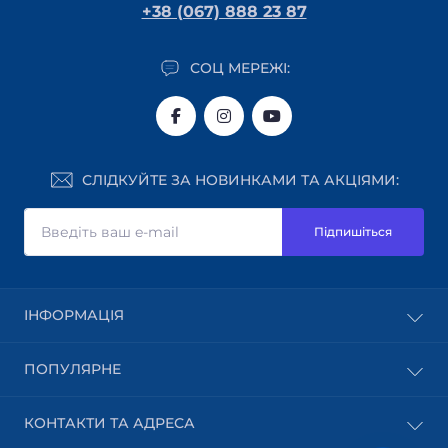
+38 (067) 888 23 87
СОЦ МЕРЕЖІ:
СЛІДКУЙТЕ ЗА НОВИНКАМИ ТА АКЦІЯМИ:
Підпишіться
ІНФОРМАЦІЯ
Блог
ПОПУЛЯРНЕ
Доставка
Оплата
Абразивні матеріали
КОНТАКТИ ТА АДРЕСА
Користувацька угода
Шпон