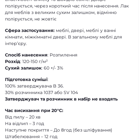
полірується, через короткий час після нанесення. Лак
для меблів з великим сухим залишком, відмінно
полірується, не жовтіє
Сфера застосування:
меблі, двері, меблі у ванні
кімнати, міжкімнатні двері. В загальному меблі для
інтер’єру.
Спосіб нанесення
: Розпилення
Розхід
: 120-150 г/м²
Сухий залишок
: 60 +/- 3%
Підготовка суміші
:
100% затверджувача B 36.
30% розчинника 1037 або SV 104
Затверджувач та розчинник в набір не входять
Час висихання при 20°С:
Від пилу – 20 хв
На відлип – 3 год
Наступне покриття – До 8год (без шліфування)
Штабелювання – 12 год