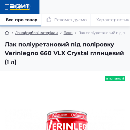
Все про товар
Рекомендуємо
Характеристик
Лакофарбові матеріали
Лаки
Лак поліуретановий під полір
Лак поліуретановий під поліровку
Verinlegno 660 VLХ Crystal глянцевий
(1 л)
в наявності