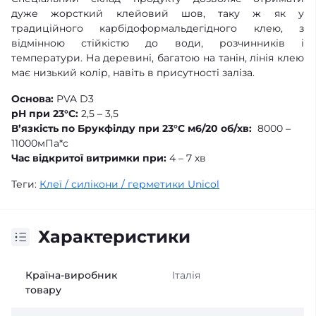
дуже жорсткий клейовий шов, таку ж як у
традиційного карбідоформальдегідного клею, з
відмінною стійкістю до води, розчинників і
температури. На деревині, багатою на танін, лінія клею
має низький колір, навіть в присутності заліза.
Основа:
PVA D3
pH при 23°C:
2,5 – 3,5
В’язкість по Брукфілду при 23°C м6/20 об/хв:
8000 –
11000мПа*с
Час відкритої витримки при:
4 – 7 хв
Теги:
Клеї / силікони / герметики Unicol
Характеристики
Країна-виробник
Італія
товару