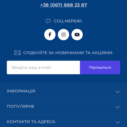
+38 (067) 888 23 87
СОЦ МЕРЕЖІ:
СЛІДКУЙТЕ ЗА НОВИНКАМИ ТА АКЦІЯМИ:
Підпишіться
ІНФОРМАЦІЯ
Блог
ПОПУЛЯРНЕ
Доставка
Оплата
Абразивні матеріали
КОНТАКТИ ТА АДРЕСА
Користувацька угода
Шпон