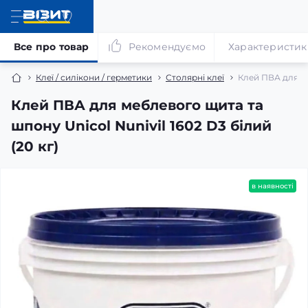
Все про товар
Рекомендуємо
Характеристик
Клеї / силікони / герметики
Столярні клеї
Клей ПВА для ме
Клей ПВА для меблевого щита та
шпону Unicol Nunivil 1602 D3 білий
(20 кг)
в наявності