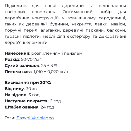
Підходить для нової деревини та відновлення
посірілих поверхонь. Оптимальний вибір для
дерев'яних конструкцій у зовнішньому середовищі,
таких як дерев'яні будинки, накриття, лавки, навіси,
поручні перил, альтанки, дерев'яні паркани, балкони,
терасні підлоги, меблі для екстер'єру та декоративні
дерев'яні елементи.
Нанесення
: розпиленням і пензлем
Розхід
: 50-70г/м²
Сухий залишок
: 25 ± 3 %
Питома вага
: 1,010 ± 0,020 кг/л
Висихання при 20°С:
Від пилу
: 30 хв
На відлип
: 3 год
Наступне покриття
: 6 год
Штабелювання
: 24 год
Теги:
Лазурі Verinlegno