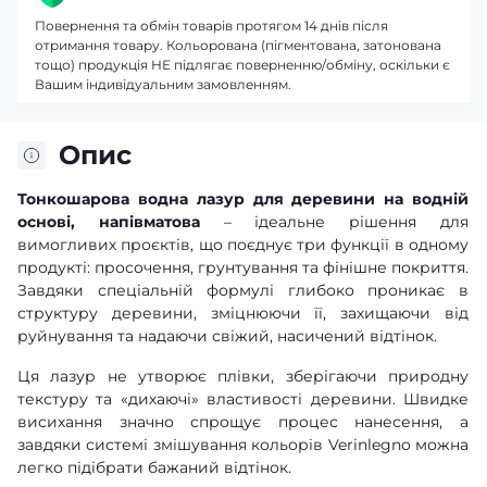
Повернення та обмін товарів протягом 14 днів після
отримання товару. Кольорована (пігментована, затонована
тощо) продукція НЕ підлягає поверненню/обміну, оскільки є
Вашим індивідуальним замовленням.
Опис
Тонкошарова водна лазур для деревини на водній
основі, напівматова
– ідеальне рішення для
вимогливих проєктів, що поєднує три функції в одному
продукті: просочення, грунтування та фінішне покриття.
Завдяки спеціальній формулі глибоко проникає в
структуру деревини, зміцнюючи її, захищаючи від
руйнування та надаючи свіжий, насичений відтінок.
Ця лазур не утворює плівки, зберігаючи природну
текстуру та «дихаючі» властивості деревини. Швидке
висихання значно спрощує процес нанесення, а
завдяки системі змішування кольорів Verinlegno можна
легко підібрати бажаний відтінок.