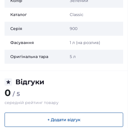
Колір
Зелений
Каталог
Classic
Серія
900
Фасування
1 л (на розлив)
Оригінальна тара
5 л
Відгуки
0
/ 5
середній рейтинг товару
+ Додати відгук