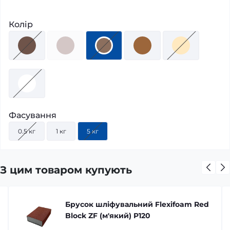
Колір
Фасування
0.5 кг
1 кг
5 кг
З цим товаром купують
Брусок шліфувальний Flexifoam Red
Block ZF (м'який) P120